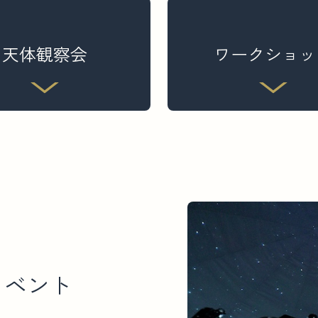
天体観察会
ワークショッ
イ
ベ
ン
ト