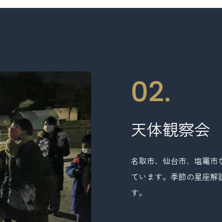
02.
天
体
観
察
会
名取市、仙台市、塩竃市
ています。季節の星座解
す。