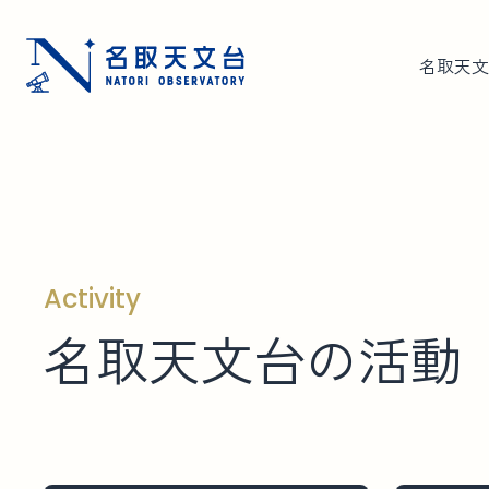
名取天文
Activity
名
取
天
文
台
の
活
動