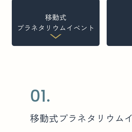
移動式
プラネタリウムイベント
01.
移
動
式
プ
ラ
ネ
タ
リ
ウ
ム