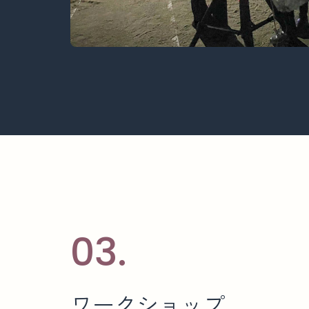
03.
ワ
ー
ク
シ
ョ
ッ
プ